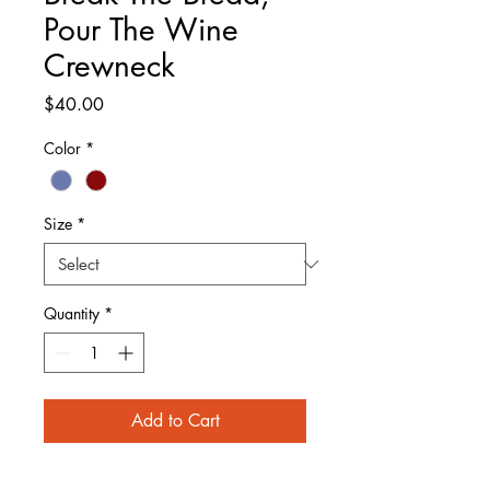
Pour The Wine
Crewneck
Price
$40.00
Color
*
Size
*
Quantity
*
Add to Cart
Break the Bread, Pour the Wine 